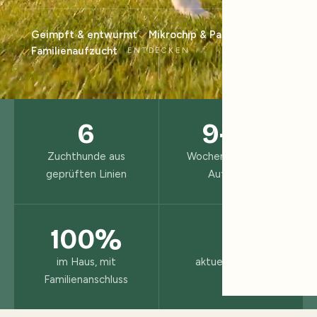
Geimpft & entwurmt
Mikrochip & Pass
Familienaufzucht
ENTDECKEN
6
9–10
Zuchthunde aus
Wochen liebevolle
geprüften Linien
Aufzucht
100%
3
im Haus, mit
aktuelle Würfe
Familienanschluss