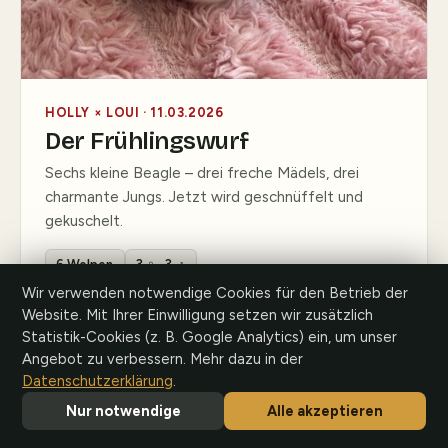
HOLLY × LOUI · 11.03.2026
Der Frühlingswurf
Sechs kleine Beagle – drei freche Mädels, drei
charmante Jungs. Jetzt wird geschnüffelt und
gekuschelt.
6 Welpen
3 ♀ · 3 ♂
Wir verwenden notwendige Cookies für den Betrieb der
Website. Mit Ihrer Einwilligung setzen wir zusätzlich
Statistik-Cookies (z. B. Google Analytics) ein, um unser
Angebot zu verbessern. Mehr dazu in der
Datenschutzerklärung
.
AUF ANFRAGE
Nur notwendige
Alle akzeptieren